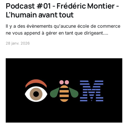
Podcast #01 - Frédéric Montier -
L'humain avant tout
Il y a des évènements qu'aucune école de commerce
ne vous append à gérer en tant que dirigeant.
Frédéric Montier, CEO et co-founder de ⁠ Linkeat⁠ en a
28 janv. 2026
fait l'expérience lorsqu'il était à la tête d'Adoria. Une
histoire touchante et terriblement humaine.