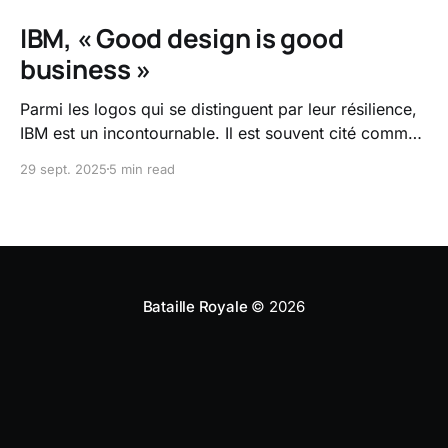
IBM, « Good design is good
business »
Parmi les logos qui se distinguent par leur résilience,
IBM est un incontournable. Il est souvent cité comme
le chef d’œuvre de Paul Rand (1914-1996) , légende
29 sept. 2025
5 min read
du design graphique américain du XXème siècle.
Mais cette réussite est avant tout le fruit d’une
initiative qui a totalement révolutionné
Bataille Royale
© 2026